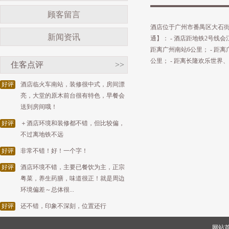
顾客留言
酒店位于广州市番禺区大石街
新闻资讯
通】： - 酒店距地铁2号线会
距离广州南站6公里； - 距离
公里； - 距离长隆欢乐世界
住客点评
>>
好评
酒店临火车南站，装修很中式，房间漂
亮，大堂的原木前台很有特色，早餐会
送到房间哦！
好评
＋酒店环境和装修都不错，但比较偏，
不过离地铁不远
好评
非常不错！好！一个字！
好评
酒店环境不错，主要已餐饮为主，正宗
粤菜，养生药膳，味道很正！就是周边
环境偏差～总体很...
好评
还不错，印象不深刻，位置还行
网站