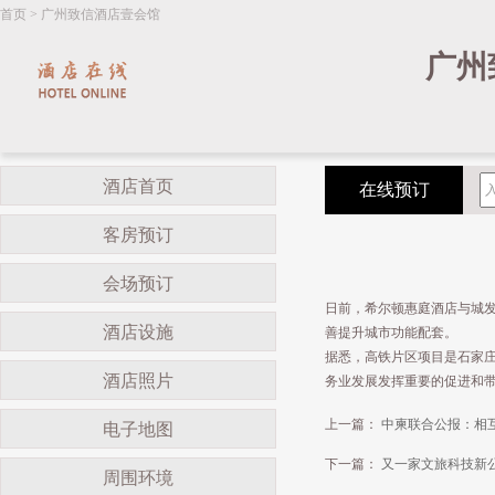
首页
>
广州致信酒店壹会馆
广州
酒店首页
在线预订
客房预订
会场预订
日前，希尔顿惠庭酒店与城
酒店设施
善提升城市功能配套。
据悉，高铁片区项目是石家
酒店照片
务业发展发挥重要的促进和
上一篇：
中柬联合公报：相
电子地图
下一篇：
又一家文旅科技新
周围环境